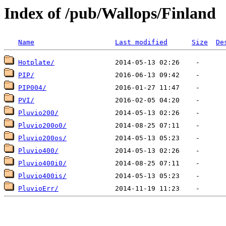
Index of /pub/Wallops/Finland
Name
Last modified
Size
De
Hotplate/
PIP/
PIP004/
PVI/
Pluvio200/
Pluvio200o0/
Pluvio200os/
Pluvio400/
Pluvio400i0/
Pluvio400is/
PluvioErr/