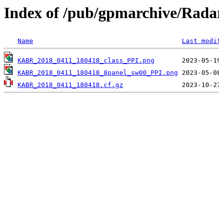
Index of /pub/gpmarchive/Ra
Name
Last modi
KABR_2018_0411_180418_class_PPI.png
KABR_2018_0411_180418_8panel_sw00_PPI.png
KABR_2018_0411_180418.cf.gz